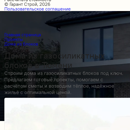
© Гарант Строй, 2026
Пользовательское соглашение
Главная страница
Проекты
Дома из блоков
Из газосиликатного блока
Дома из газосиликатных
блоков в Тюмени
Строим дома из газосиликатных блоков под ключ.
Предлагаем готовые проекты, помогаем с
расчётом сметы и возводим тёплое, надёжное
жильё с оптимальной ценой.
Получить косультацию