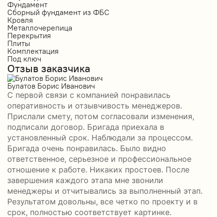
Фундамент
Ф
Сборный фундамент из ФБС
С
Кровля
К
Металлочерепица
М
Перекрытия
П
Плиты
П
Комплектация
К
Под ключ
П
Отзыв заказчика
О
Булатов Борис Иванович
Р
С первой связи с компанией понравилась
П
оперативность и отзывчивость менеджеров.
б
Прислали смету, потом согласовали изменения,
а
подписали договор. Бригада приехала в
–
установленный срок. Наблюдали за процессом.
н
Бригада очень понравилась. Было видно
с
П
ответственное, серьезное и профессиональное
отношение к работе. Никаких простоев. После
завершения каждого этапа мне звонили
менеджеры и отчитывались за выполненный этап.
Результатом довольны, все четко по проекту и в
срок, полностью соответствует картинке.