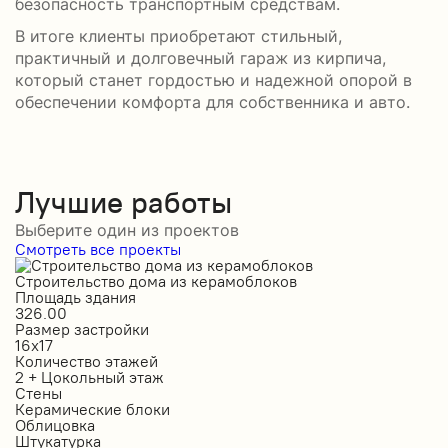
безопасность транспортным средствам.
В итоге клиенты приобретают стильный,
практичный и долговечный гараж из кирпича,
который станет гордостью и надежной опорой в
обеспечении комфорта для собственника и авто.
Лучшие работы
Выберите один из проектов
Смотреть все проекты
Строительство дома из керамоблоков
С
Площадь здания
П
326.00
2
Размер застройки
Р
16х17
1
Количество этажей
К
2 + Цокольный этаж
2
Стены
С
Керамические блоки
К
Облицовка
О
Штукатурка
О